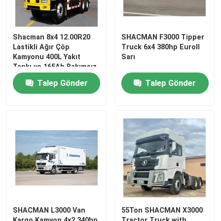
Shacman 8x4 12.00R20
SHACMAN F3000 Tipper
Lastikli Ağır Çöp
Truck 6x4 380hp EuroII
Kamyonu 400L Yakıt
Sarı
Tankı ve 165Ah Bakımsız
Pil
Talep Gönder
Talep Gönder
SHACMAN L3000 Van
55Ton SHACMAN X3000
Kargo Kamyon 4x2 340hp
Tractor Truck with