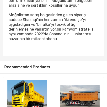
performanslarıyla bilinir.Moğolistan'ın engebeli
arazisine ve sert iklim koşullarına uygun.
Moğolistan satış bölgesinden gelen sipariş
sadece Shaanqi'nin her zaman "iki endişe"yi
uyguladığını ve "bir ülke"yi teşvik ettiğini
derinlemesine yansıtmıyor.bir kamyon" stratejisi,
aynı zamanda 2022'de Shaanqi'nin uluslararası
pazarının bir mikroskobosu.
Recommended Products