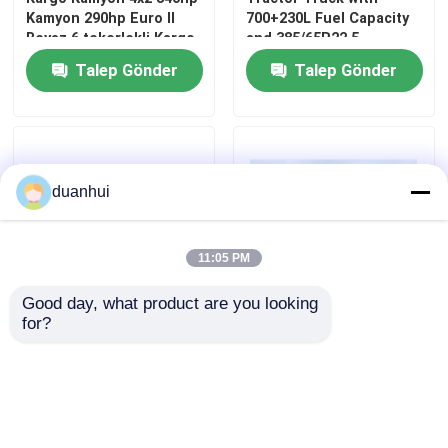
Kamyon 290hp Euro II
700+230L Fuel Capacity
Beyaz 6 tekerlekli Kargo
and 385/65R22.5-
Kamyon
315/80R22.5 Tires
Talep Gönder
Talep Gönder
duanhui
11:05 PM
Good day, what product are you looking 
Evde
for?
Dongfeng 6x4 Tractor
SHACMAN F3000 6x4
Truck with 2 Reverse
Traktör Kamyon 430HP
Shift Numbers 600L Fuel
EuroIII SX4255DV324
Ürün
Tank Capacity and 3000
mm Wheelbase
Talep Gönder
Talep Gönder
Hakkımızda